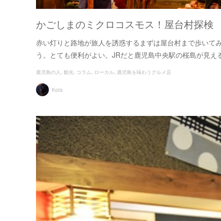
かごしまのミクロコスモス！屋台村探検
赤い灯りと路地が旅人を誘惑するまずは屋台村まで歩いて
う。とても便利がよい。JRだと鹿児島中央駅の桜島が見え
鹿児島の人
観光
コラム
ローカル
鹿児島を味わうグルメ店
Kota