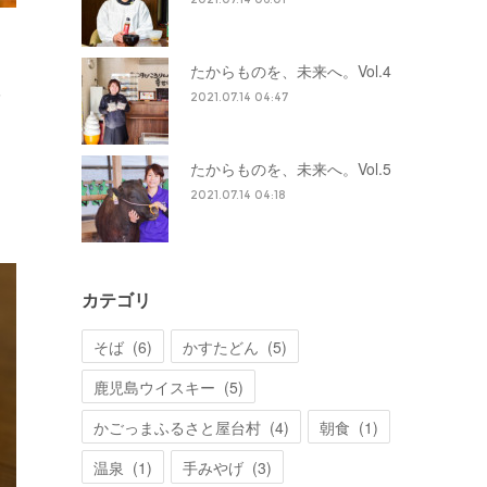
たからものを、未来へ。Vol.4
メ
2021.07.14 04:47
たからものを、未来へ。Vol.5
2021.07.14 04:18
カテゴリ
そば
(
6
)
かすたどん
(
5
)
鹿児島ウイスキー
(
5
)
かごっまふるさと屋台村
(
4
)
朝食
(
1
)
温泉
(
1
)
手みやげ
(
3
)