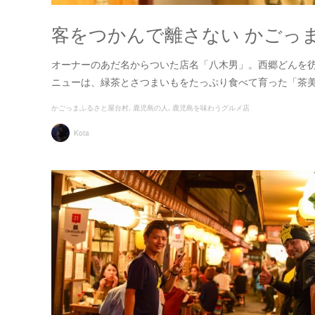
客をつかんで離さない かごっ
オーナーのあだ名からついた店名「八木男」。西郷どんを
ニューは、緑茶とさつまいもをたっぷり食べて育った「茶
かごっまふるさと屋台村
鹿児島の人
鹿児島を味わうグルメ店
Kota