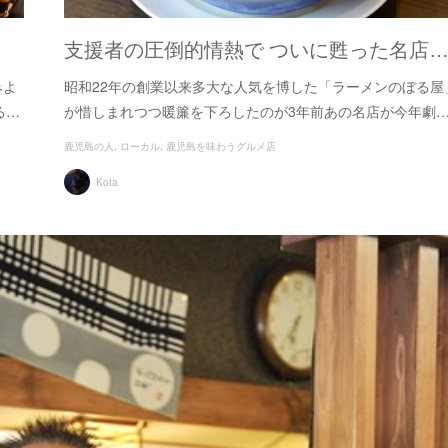
支援者の圧倒的情熱で ついに甦った名店
みよ
昭和22年の創業以来多大な人気を博した「ラーメンのぼる屋
る…
が惜しまれつつ暖簾を下ろしたのが3年前あの名店が今年劇
鹿児島の人
ローカル
鹿児島を味わうグルメ店
Kota