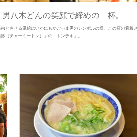
ま男八木どんの笑顔で締めの一杯。
彷彿とさせる風貌はいかにもかごっま男のシンボルの様。この店の看板
美豚（チャーミートン）」の「トンテキ」。