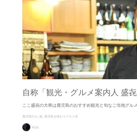
自称「観光・グルメ案内人 盛㐂
ここ盛㐂の大将は鹿児島のおすすめ観光と旬なご当地グル
鹿児島の人
旅
鹿児島を味わうグルメ店
Kota