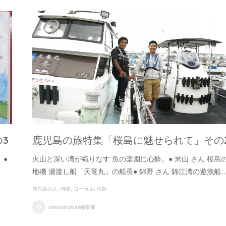
3
鹿児島の旅特集「桜島に魅せられて」その
。●
火山と深い湾が織りなす 魚の楽園に心酔。● 米山 さん 桜島
地磯 瀬渡し船「天竜丸」の船長● 錦野 さん 錦江湾の遊漁船
鹿児島の人
特集
ローカル
桜島
minaminokuni編集部