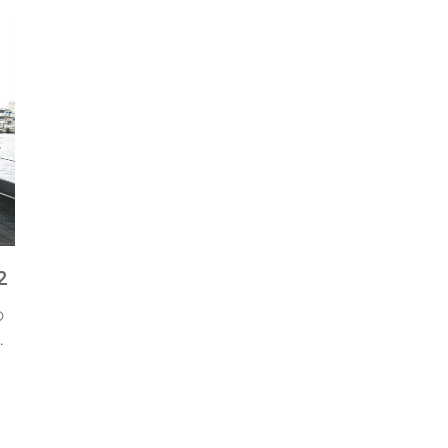
2
の
…