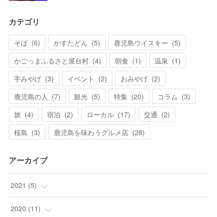
カテゴリ
そば
(
6
)
かすたどん
(
5
)
鹿児島ウイスキー
(
5
)
かごっまふるさと屋台村
(
4
)
朝食
(
1
)
温泉
(
1
)
手みやげ
(
3
)
イベント
(
2
)
おみやげ
(
2
)
鹿児島の人
(
7
)
観光
(
5
)
特集
(
20
)
コラム
(
3
)
旅
(
4
)
宿泊
(
2
)
ローカル
(
17
)
交通
(
2
)
桜島
(
3
)
鹿児島を味わうグルメ店
(
28
)
アーカイブ
2021
(
5
)
(
5
)
2020
(
11
)