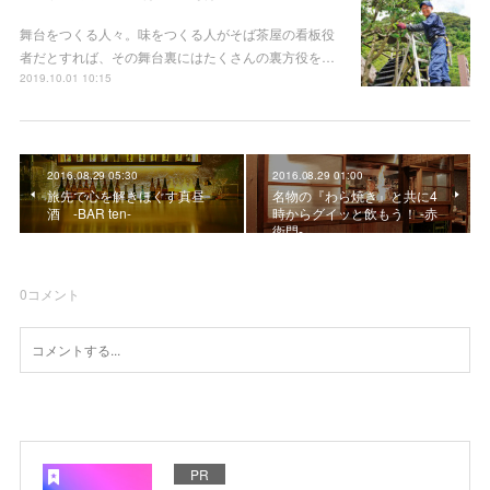
舞台をつくる人々。味をつくる人がそば茶屋の看板役
者だとすれば、その舞台裏にはたくさんの裏方役を…
2019.10.01 10:15
2016.08.29 05:30
2016.08.29 01:00
旅先で心を解きほぐす真昼
名物の『わら焼き』と共に4
酒 -BAR ten-
時からグイッと飲もう！ -赤
衛門-
0
コメント
PR