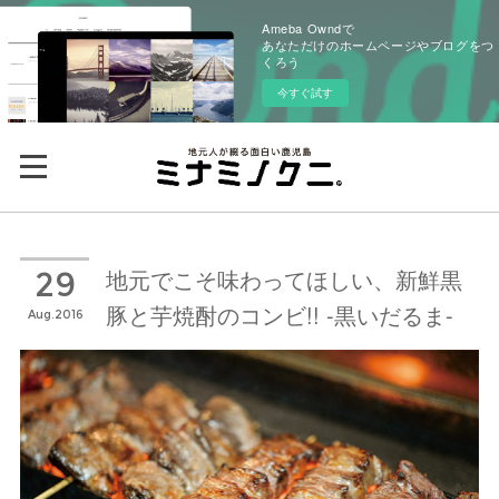
Ameba Owndで
あなただけのホームページやブログをつ
くろう
今すぐ試す
地元でこそ味わってほしい、新鮮黒
29
豚と芋焼酎のコンビ!! -黒いだるま-
Aug
2016