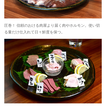
圧巻！ 信頼のおける肉屋より届く肉やホルモン。使い切
る量だけ仕入れて日々鮮度を保つ。