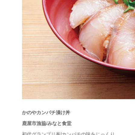
かのやカンパチ漬け丼
鹿屋市漁協/みなと食堂
初代グランプリ丼!カンパチの味をじっくり