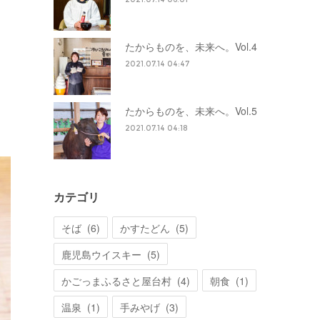
たからものを、未来へ。Vol.4
2021.07.14 04:47
たからものを、未来へ。Vol.5
2021.07.14 04:18
カテゴリ
そば
(
6
)
かすたどん
(
5
)
鹿児島ウイスキー
(
5
)
かごっまふるさと屋台村
(
4
)
朝食
(
1
)
温泉
(
1
)
手みやげ
(
3
)