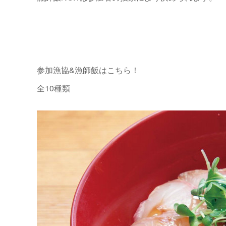
参加漁協&漁師飯はこちら！
全10種類