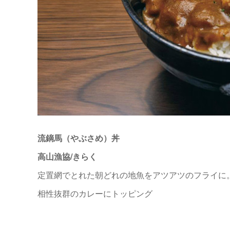
流鏑馬（やぶさめ）丼
高山漁協/きらく
定置網でとれた朝どれの地魚をアツアツのフライに
相性抜群のカレーにトッピング