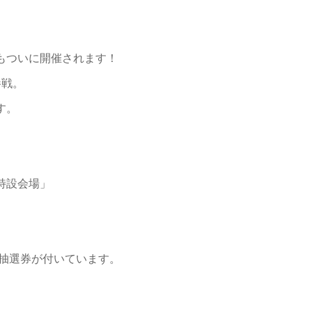
もついに開催されます！
参戦。
す。
特設会場」
と抽選券が付いています。