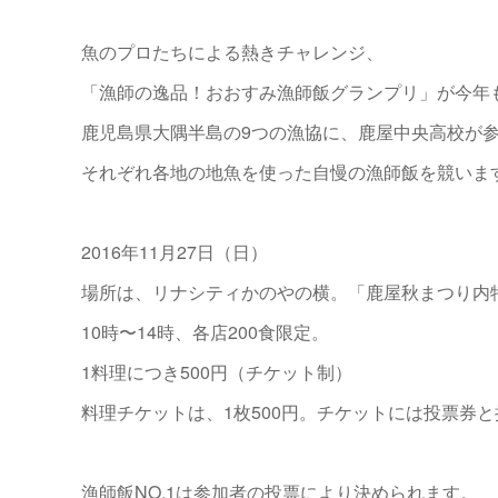
魚のプロたちによる熱きチャレンジ、
「漁師の逸品！おおすみ漁師飯グランプリ」が今年
鹿児島県大隅半島の9つの漁協に、鹿屋中央高校が
それぞれ各地の地魚を使った自慢の漁師飯を競いま
2016年11月27日（日）
場所は、リナシティかのやの横。「鹿屋秋まつり内
10時〜14時、各店200食限定。
1料理につき500円（チケット制）
料理チケットは、1枚500円。チケットには投票券
漁師飯NO.1は参加者の投票により決められます。